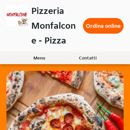
Passa
Pizzeria
al
contenuto
Monfalcon
principale
Ordina online
e - Pizza
Menu
Contatti